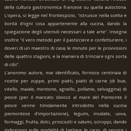
della cultura gastronomica francese su quella autoctona.
L'opera, si legge nel frontespizio, "istruisce nella scelta e
bontà d'ogni cosa appartenente alla cucina, dando la
spiegazione degli utensili necessari a tale arte". Insegna
inoltre "il vero metodo per il pasticciere e confetturiere, i
doveri di un maestro di casa; le minute per le provvisioni
delle quattro stagioni, e la maniera di trinciare ogni sorta
di cibi".
L'anonimo autore, mai identificato, fornisce centinaia di
ricette per zuppe, primi piatti, piatti di carne (di bue,
vitello, maiale, montone, agnello, pollame, selvaggina) di
pesce (per il mancato sbocco al mare del Piemonte il
pesce venne timidamente introdotto nella cucina
piemontese d'importazione), legumi, insalate, uova,
formaggi, frutta, dolci, prosciutti e salumi, sciroppi, dando
indicazioni sulle modalità di tagliare le carni, di servire i