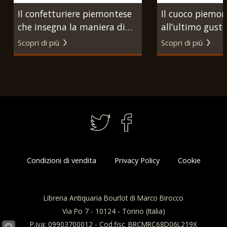
Il confetturiere piemontese
Il cuoco piemon
che insegna la maniera di
all’ultimo gust
confettare frutti in diverse
aggiunte ad uso
Scopri di più
Scopri di più
maniere. Torino, Beltramo
nostra Lombard
Antonio Re (nella stamperia
insegna facilme
di Ignazio Soffietti), 1790.
cucinare qualun
vivande si grass
magro […]. Mila
Silvestri, 1832.
Condizioni di vendita
Privacy Policy
Cookie
Libreria Antiquaria Bourlot di Marco Birocco
Via Po 7 - 10124 - Torino (Italia)
P.iva: 09903700012 - Cod.fisc. BRCMRC68D06L219X