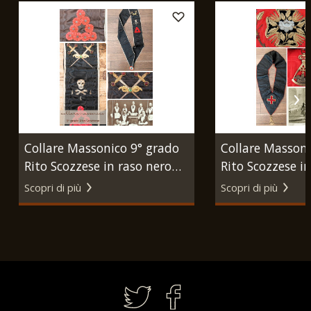
Collare Massonico 9° grado
Collare Massoni
Rito Scozzese in raso nero
Rito Scozzese in
con coccarda tricolore. 1900
con gioiello Ros
Scopri di più
Scopri di più
circa.
circa.