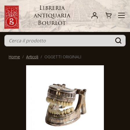
Libreria
antiquaria
Bourlot
Home
Articoli
OGGETTI ORIGINALI