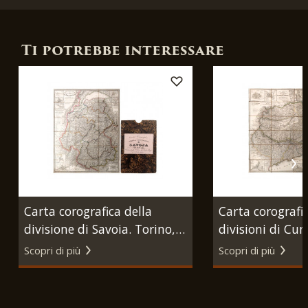
Ti potrebbe interessare
Carta corografica della
Carta corografic
divisione di Savoia. Torino,
divisioni di Cun
Giovanni Battista Maggi,
Nizza. Torino, 
Scopri di più
Scopri di più
1835.
Battista Maggi,