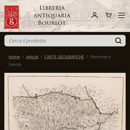
Libreria
antiquaria
Bourlot
Home
Articoli
CARTE GEOGRAFICHE
Piemonte e
Savoia