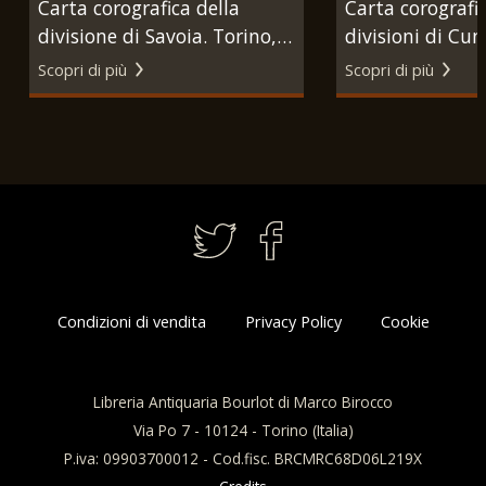
Carta corografica della
Carta corografic
divisione di Savoia. Torino,
divisioni di Cun
Giovanni Battista Maggi,
Nizza. Torino, 
Scopri di più
Scopri di più
1835.
Battista Maggi,
Condizioni di vendita
Privacy Policy
Cookie
Libreria Antiquaria Bourlot di Marco Birocco
Via Po 7 - 10124 - Torino (Italia)
P.iva: 09903700012 - Cod.fisc. BRCMRC68D06L219X