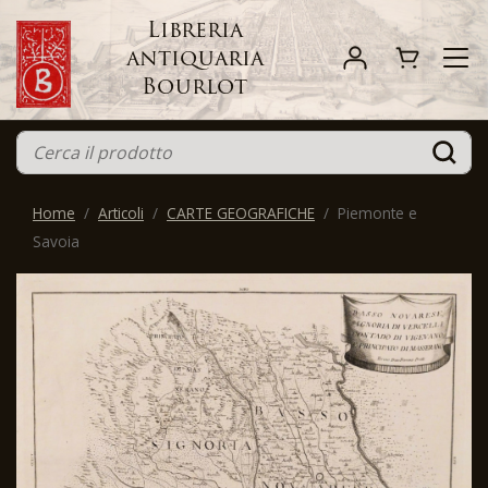
Libreria
antiquaria
Bourlot
Home
Articoli
CARTE GEOGRAFICHE
Piemonte e
Savoia