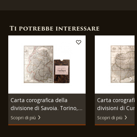
Ti potrebbe interessare
Carta corografica della
Carta corografic
divisione di Savoia. Torino,
divisioni di Cun
Giovanni Battista Maggi,
Nizza. Torino, 
Scopri di più
Scopri di più
1835.
Battista Maggi,