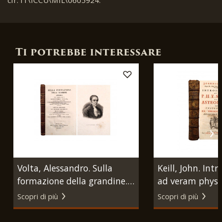
Ti potrebbe interessare
Volta, Alessandro. Sulla
Keill, John. Int
formazione della grandine.
ad veram physi
Milano, Dalla Tipografia e
veram astrono
Scopri di più
Scopri di più
Libreria Manini, 1824.
Quibus accedu
Trigonometria. 