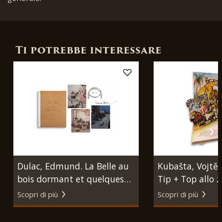
Ti potrebbe interessare
Dulac, Edmund. La Belle au
Kubašta, Vojtě
bois dormant et quelques
Tip + Top allo z
autres contes de jadis.
Artia (per conto
Scopri di più
Scopri di più
Parigi, L'Edition d'Art H.
Industrie Grafic
Piazza et Cie, 1910.
Duca), 1966.