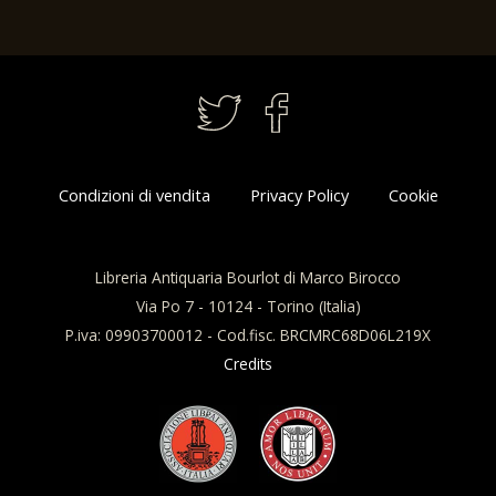
Condizioni di vendita
Privacy Policy
Cookie
Libreria Antiquaria Bourlot di Marco Birocco
Via Po 7 - 10124 - Torino (Italia)
P.iva: 09903700012 - Cod.fisc. BRCMRC68D06L219X
Credits
Questo sito utilizza i cookie per
migliorare la tua esperienza di
Accetto
navigazione e raccogliere dati a
fini statistici.
Per saperne di più