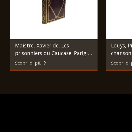
Maistre, Xavier de. Les
Louÿs, Pi
prisonniers du Caucase. Parigi,
chanson 
A. Ferroud, 1897.
Parigi, 
Scopri di più
Scopri di 