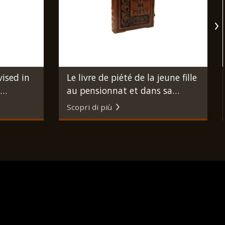
vised in
Le livre de piété de la jeune fille
au pensionnat et dans sa
iblical
famille. Avignone, Abanel
Scopri di più
, Hebrew
Frères, s.d. (ma 1880 circa).
939.