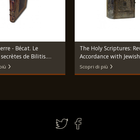
erre - Bécat. Le
The Holy Scriptures: Re
secrètes de Bilitis.
Accordance with Jewish
Marcel Lubineau, 1938.
Tradition and Modern B
più
Scopri di più
Scholarship. New York
Publishing Company, 1