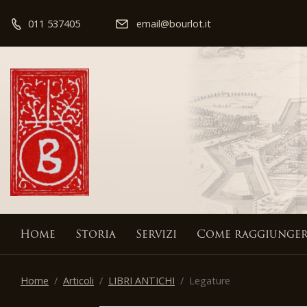
011 537405
email@bourlot.it
Home
Storia
Servizi
Come raggiunger
Home
Articoli
LIBRI ANTICHI
Legature