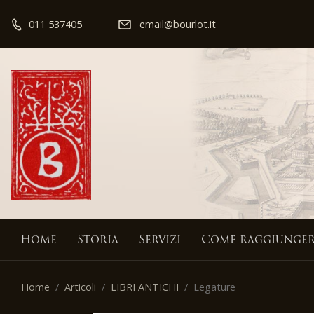
011 537405
email@bourlot.it
Home
Storia
Servizi
Come raggiunger
Home
Articoli
LIBRI ANTICHI
Legature