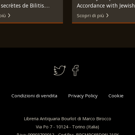
secrètes de Bilitis.
Accordance with Jewish
Marcel Lubineau, 1938.
Tradition and Modern B
più
Scopri di più
Scholarship. New York
Publishing Company, 1
Condizioni di vendita
Privacy Policy
Cookie
Libreria Antiquaria Bourlot di Marco Birocco
Via Po 7 - 10124 - Torino (Italia)
P.iva: 09903700012 - Cod.fisc. BRCMRC68D06L219X