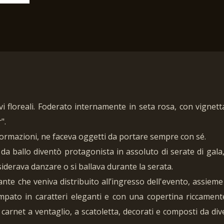
 floreali. Foderato internamente in seta rosa, con vignetta
".
informazioni, ne faceva oggetti da portare sempre con sé.
 da ballo diventò protagonista in assoluto di serate di gal
siderava danzare o si ballava durante la serata.
ante che veniva distribuito all’ingresso dell'evento, assie
mpato in caratteri eleganti e con una copertina riccamente
carnet a ventaglio, a scatoletta, decorati e composti da diver