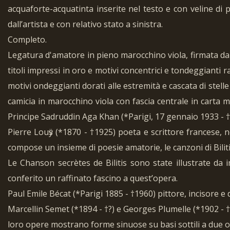
acquaforte-acquatinta inserite nel testo e con veline di 
dall’artista e con relativo stato a sinistra.
Completo.
Legatura d'amatore in pieno marocchino viola, firmata da S
titoli impressi in oro e motivi concentrici e tondeggianti 
motivi ondeggianti dorati alle estremità e cascata di stell
camicia in marocchino viola con fascia centrale in carta m
Principe Sadruddin Aga Khan (*Parigi, 17 gennaio 1933 - †
Pierre Louӱs (*1870 - †1925) poeta e scrittore francese, n
compose un insieme di poesie amatorie, le canzoni di Bilit
Le Chanson secrètes de Bilitis sono state illustrate da im
conferito un raffinato fascino a quest’opera.
Paul Emile Bécat (*Parigi 1885 - †1960) pittore, incisore e
Marcellin Semet (*1894 - †?) e Georges Plumelle (*1902 - †
loro opere mostrano forme sinuose su basi sottili a due o 