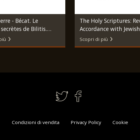
erre - Bécat. Le
The Holy Scriptures: Re
secrètes de Bilitis.
Accordance with Jewish
Marcel Lubineau, 1938.
Tradition and Modern B
più
Scopri di più
Scholarship. New York
Publishing Company, 1
Condizioni di vendita
Privacy Policy
Cookie