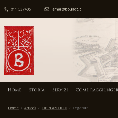
011 537405
email@bourlot.it
Home
Storia
Servizi
Come raggiunger
Home
Articoli
LIBRI ANTICHI
Legature