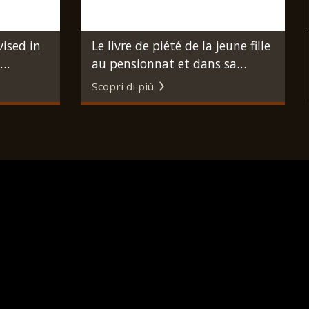
vised in
Le livre de piété de la jeune fille
au pensionnat et dans sa
iblical
famille. Avignone, Abanel
Scopri di più
, Hebrew
Frères, s.d. (ma 1880 circa).
939.