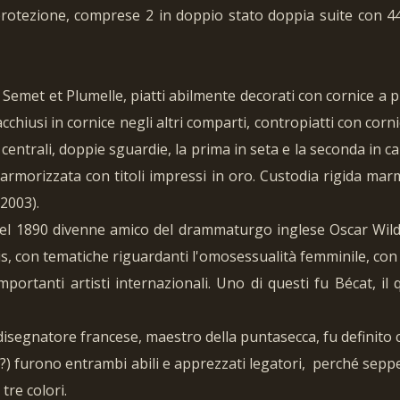
protezione, comprese 2 in doppio stato doppia suite con 44
emet et Plumelle, piatti abilmente decorati con cornice a pi
racchiusi in cornice negli altri comparti, contropiatti con co
e centrali, doppie sguardie, la prima in seta e la seconda in c
armorizzata con titoli impressi in oro. Custodia rigida marm
2003).
el 1890 divenne amico del drammaturgo inglese Oscar Wilde. I
is, con tematiche riguardanti l'omosessualità femminile, con 
portanti artisti internazionali. Uno di questi fu Bécat, il q
 disegnatore francese, maestro della puntasecca, fu definito c
?) furono entrambi abili e apprezzati legatori, perché sepper
tre colori.