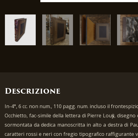
Descrizione
In-4°, 6 cc. non num., 110 pagg. num. incluso il frontespizi
Occhietto, fac-simile della lettera di Pierre Louӱs, disegn
sormontata da dedica manoscritta in alto a destra di Paul
caratteri rossi e neri con fregio tipografico raffigurante v