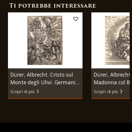
Ti potrebbe interessare
Dürer, Albrecht. Cristo sul
Dürer, Albrecht.
Monte degli Ulivi. Germania,
Madonna col Ba
seconda metà XVI sec.
luna crescente.
Scopri di più
Scopri di più
1511 circa.