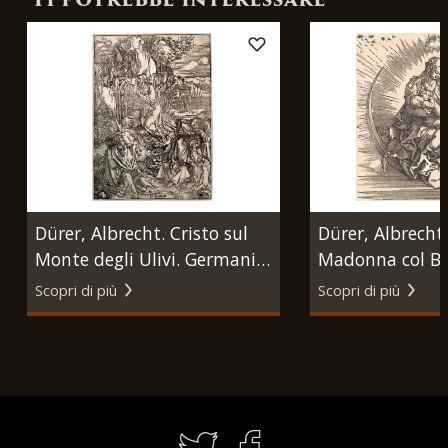
Ti potrebbe interessare
Dürer, Albrecht. Cristo sul
Dürer, Albrecht.
Monte degli Ulivi. Germania,
Madonna col Ba
seconda metà XVI sec.
luna crescente.
Scopri di più
Scopri di più
1511 circa.