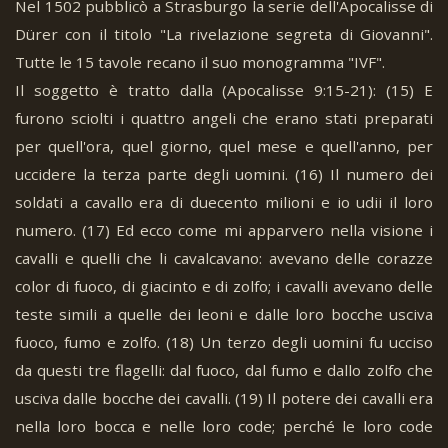
Nel 1502 pubblicò a Strasburgo la serie dell'Apocalisse di
Dürer con il titolo "La rivelazione segreta di Giovanni".
Tutte le 15 tavole recano il suo monogramma "IVF".
Il soggetto è tratto dalla (Apocalisse 9:15-21): (15) E
furono sciolti i quattro angeli che erano stati preparati
per quell'ora, quel giorno, quel mese e quell'anno, per
uccidere la terza parte degli uomini. (16) Il numero dei
soldati a cavallo era di duecento milioni e io udii il loro
numero. (17) Ed ecco come mi apparvero nella visione i
cavalli e quelli che li cavalcavano: avevano delle corazze
color di fuoco, di giacinto e di zolfo; i cavalli avevano delle
teste simili a quelle dei leoni e dalle loro bocche usciva
fuoco, fumo e zolfo. (18) Un terzo degli uomini fu ucciso
da questi tre flagelli: dal fuoco, dal fumo e dallo zolfo che
usciva dalle bocche dei cavalli. (19) Il potere dei cavalli era
nella loro bocca e nelle loro code; perché le loro code