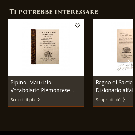
Ti potrebbe interessare
Pipino, Maurizio.
Regno di Sardeg
Vocabolario Piemontese.
Dizionario alfab
Torino, Reale Stamparia,
città, terre, bor
Scopri di più
Scopri di più
1783.
ec. degli stati di S.M.
l'assegnazione de
posta [...]. Tor
Reale, 1789.