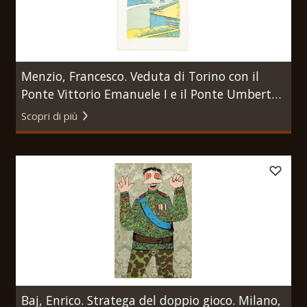
Menzio, Francesco. Veduta di Torino con il
Ponte Vittorio Emanuele I e il Ponte Umberto
I. Torino, Giulio Bolaffi Editore, 1972.
Scopri di più
Baj, Enrico. Stratega del doppio gioco. Milano,