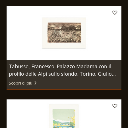
Tabusso, Francesco. Palazzo Madama con il
profilo delle Alpi sullo sfondo. Torino, Giulio
Bolaffi Editore, 1972.
Scopri di più