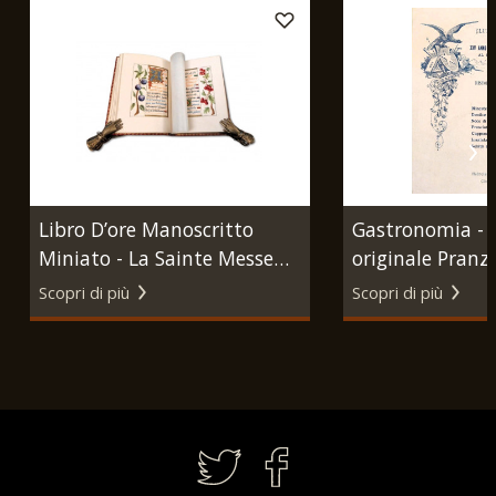
Libro D’ore Manoscritto
Gastronomia -
Miniato - La Sainte Messe
originale Pranzo
selon le méthode du
Ristorante dell
Scopri di più
Scopri di più
bienheureux Léonard. s.n.t.
Congresso Alpin
(Francia 1870-1880 circa).
dicembre 1899.