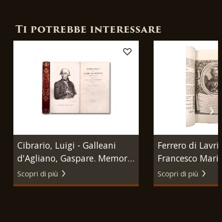
Ti potrebbe interessare
Cibrario, Luigi - Galleani
Ferrero di Lavri
d'Agliano, Gaspare. Memorie
Francesco Mari
storiche sulla guerra del
Regiaecque Sab
Scopri di più
Scopri di più
Piemonte dal 1741 al 1747.
domus arbor gen
Torino, Stamperia Reale,
regiae celsitudin
1840.
Amedeo II. Tori