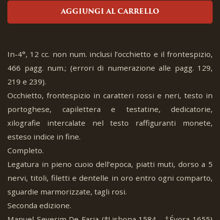
AGGIUNGI AL CARRELLO
In-4°, 12 cc. non num. inclusi l’occhietto e il frontespizio,
466 pagg. num.; (errori di numerazione alle pagg. 129,
219 e 239).
Occhietto, frontespizio in caratteri rossi e neri, testo in
portoghese, capilettera e testatine, dedicatorie,
xilografie intercalate nel testo raffiguranti monete,
esteso indice in fine.
Completo.
Legatura in pieno cuoio dell’epoca, piatti muti, dorso a 5
nervi, titoli, filetti e dentelle in oro entro ogni comparto,
sguardie marmorizzate, tagli rosi.
Seconda edizione.
Manuel Severim De Faria (*Lisbona 1584 - †Évora 1655)