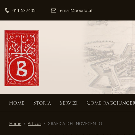
011 537405
email@bourlot.it
Home
Storia
Servizi
Come raggiunger
Home
Articoli
GRAFICA DEL NOVECENTO