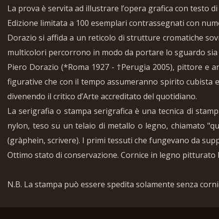
La prova è servita ad illustrare l’opera grafica con testo
Edizione limitata a 100 esemplari contrassegnati con nume
Dorazio si affida a un reticolo di strutture cromatiche so
multicolori percorrono in modo da portare lo sguardo sia i
Piero Dorazio (*Roma 1927 - †Perugia 2005), pittore e arc
figurative che con il tempo assumeranno spirito cubista e i
divenendo il critico d’Arte accreditato del quotidiano.
La serigrafia o stampa serigrafica è una tecnica di stamp
nylon, teso su un telaio di metallo o legno, chiamato "qua
(gràphein, scrivere). I primi tessuti che fungevano da supp
Ottimo stato di conservazione. Cornice in legno pitturato 
N.B. La stampa può essere spedita solamente senza corni