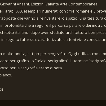
 di Giovanni Anzani, Edizioni Valente Arte Contemporanea.
ri arabi, XXX esemplari numerati con cifre romane e 5 prove
vrapposte che vanno a reinventare lo spazio, una tessitura com
n profondità che a seguire il percorso parallelo dei moti cro
hitetto italiano, dopo aver studiato architettura ben prest
n seguito futurista, caratterizzate da toni vivi e contrastanti
a molto antica, di tipo permeografico. Oggi utilizza come ma
dro serigrafico" o "telaio serigrafico". Il termine "serigrafi
orto per la serigrafia erano di seta.
bianco.
ce.