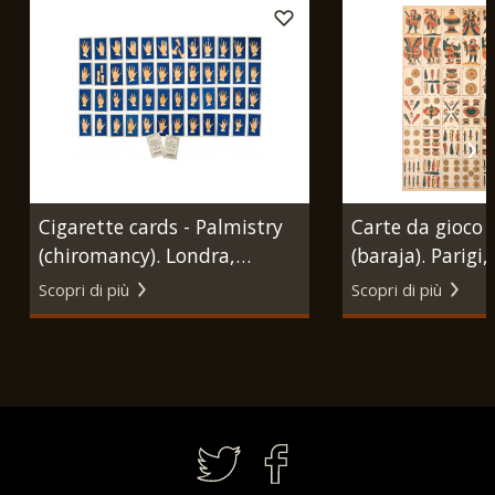
Cigarette cards - Palmistry
Carte da gioco 
(chiromancy). Londra,
(baraja). Parigi, 
Carreras Cigarette Factory,
Grimaud, 1855-
Scopri di più
Scopri di più
1930 ca.