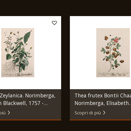
Zeylanica. Norimberga,
Thea frutex Bontii Cha
h Blackwell, 1757 -
Norimberga, Elisabeth
Blackwell, 1757 - 1773.
più
Scopri di più