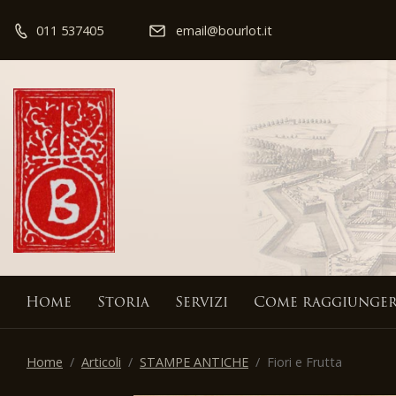
011 537405
email@bourlot.it
Home
Storia
Servizi
Come raggiunger
Home
Articoli
STAMPE ANTICHE
Fiori e Frutta