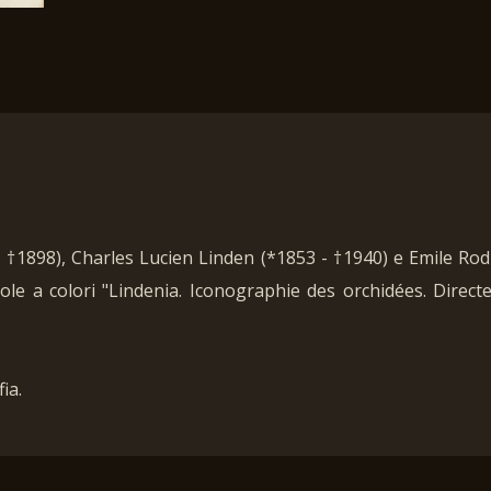
– †1898), Charles Lucien Linden (*1853 - †1940) e Emile Ro
avole a colori "Lindenia. Iconographie des orchidées. Direc
ia.