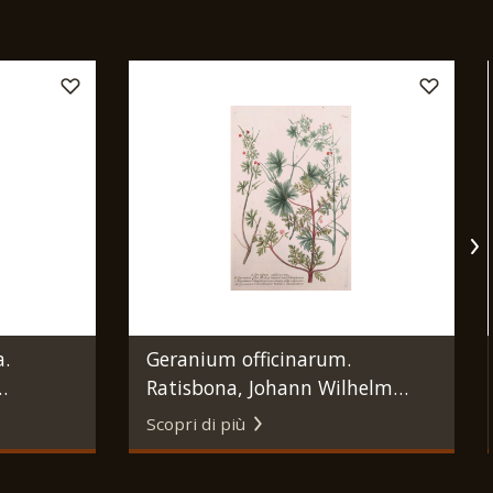
a.
Geranium officinarum.
Ratisbona, Johann Wilhelm
Weinmann, 1737 - 1745.
Scopri di più