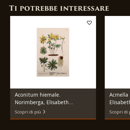
Ti potrebbe interessare
Aconitum hiemale.
Acmella 
Norimberga, Elisabeth
Elisabet
Blackwell, 1757 - 1773.
1773.
Scopri di più
Scopri di 