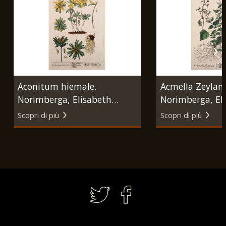
Aconitum hiemale.
Acmella Zeylani
Norimberga, Elisabeth
Norimberga, El
Blackwell, 1757 - 1773.
Blackwell, 1757 
Scopri di più
Scopri di più