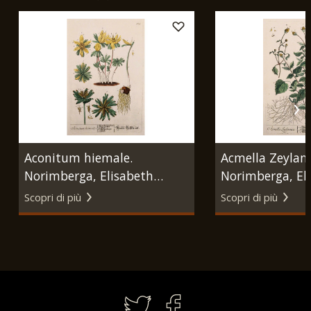
Aconitum hiemale.
Acmella Zeylani
Norimberga, Elisabeth
Norimberga, El
Blackwell, 1757 - 1773.
Blackwell, 1757 
Scopri di più
Scopri di più