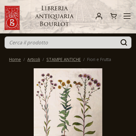
Libreria
antiquaria
Bourlot
Home
Articoli
STAMPE ANTICHE
Fiori e Frutta