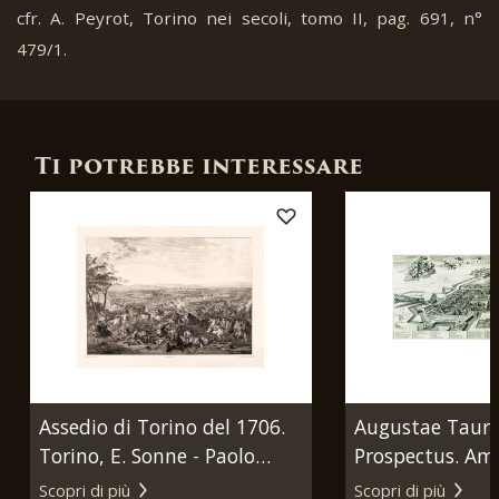
cfr. A. Peyrot, Torino nei secoli, tomo II, pag. 691, n°
479/1.
Ti potrebbe interessare
Assedio di Torino del 1706.
Augustae Taur
Torino, E. Sonne - Paolo
Prospectus. Am
Toschi, 1838.
Joannis Blaeu, 
Scopri di più
Scopri di più