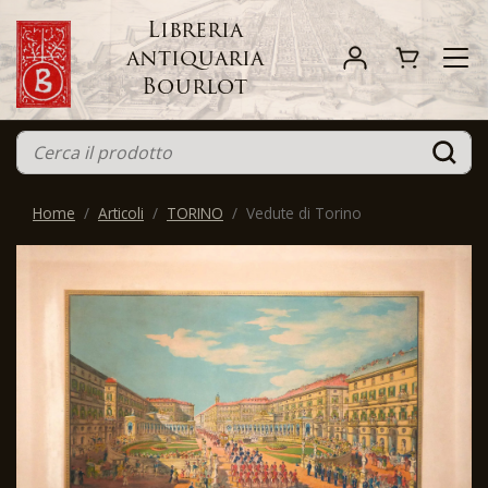
Libreria
antiquaria
Bourlot
Home
Articoli
TORINO
Vedute di Torino