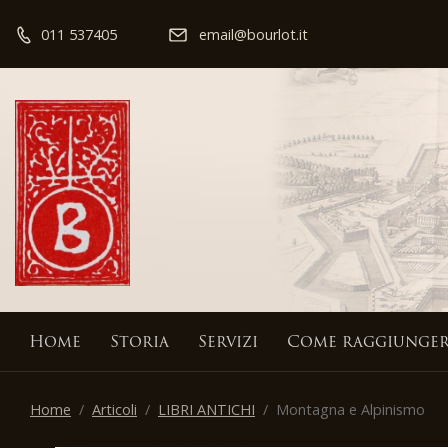
011 537405
email@bourlot.it
Home
Storia
Servizi
Come raggiunger
Home
Articoli
LIBRI ANTICHI
Montagna e Alpinismo