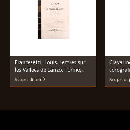
Francesetti, Louis. Lettres sur
Clavarino
les Vallées de Lanzo. Torino,
corografi
Chirio e Mina, 1823.
delle Val
Scopri di più
Scopri di 
Stamperi
Popolo, 