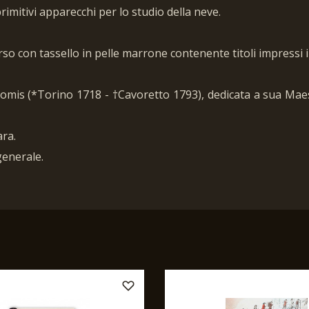
rimitivi apparecchi per lo studio della neve.
o con tassello in pelle marrone contenente titoli impressi in
Somis (*Torino 1718 - †Cavoretto 1793), dedicata a sua Maes
ara.
generale.