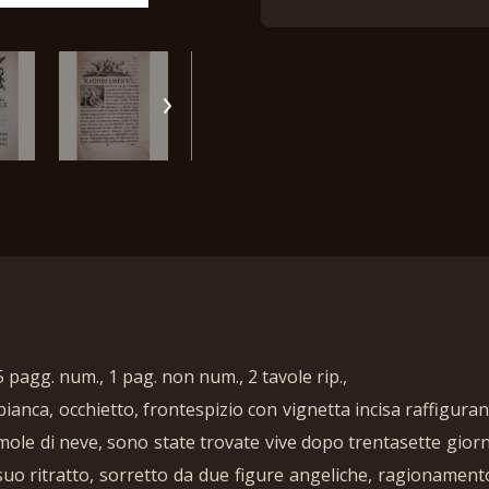
65 pagg. num., 1 pag. non num., 2 tavole rip.,
ianca, occhietto, frontespizio con vignetta incisa raffigura
n mole di neve, sono state trovate vive dopo trentasette giorn
uo ritratto, sorretto da due figure angeliche, ragionamento, 