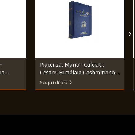
-
Piacenza, Mario - Calciati,
ia
Cesare. Himálaia Cashmiriano.
ino,
Milano, Rizzoli & C., 1930.
Scopri di più