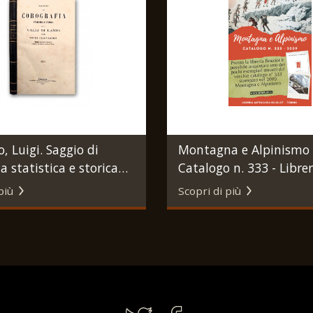
, Luigi. Saggio di
Montagna e Alpinismo 
a statistica e storica
Catalogo n. 333 - Librer
li di Lanzo. Torino,
Antiquaria Bourlot. Tor
più
Scopri di più
a della Gazzetta del
2009.
1867.