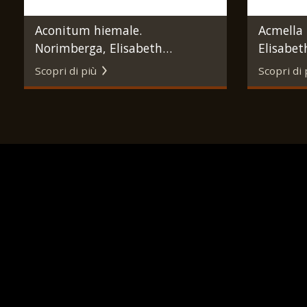
Aconitum hiemale.
Acmella 
Norimberga, Elisabeth
Elisabet
Blackwell, 1757 - 1773.
1773.
Scopri di più
Scopri di 