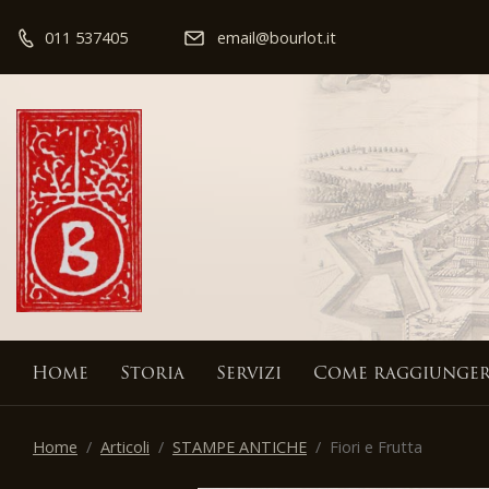
011 537405
email@bourlot.it
Home
Storia
Servizi
Come raggiunger
Home
Articoli
STAMPE ANTICHE
Fiori e Frutta