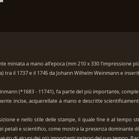
mente miniata a mano all’epoca (mm 210 x 330 l’impressione pi
 tra il 1737 e il 1745 da Johann Wilhelm Weinmann e inseri
nmann (*1683 - †1741), fa parte del più importante, completo
ente incise, acquerellate a mano e descritte scientificament
ione e nello stile delle stampe, il quale fine è al tempo st
 dei petali e scientifico, come mostra la presenza dominante di
to di alcuni dei più importanti incisori del suo tempo: Ba