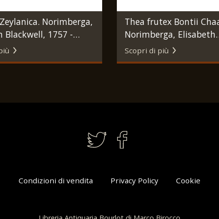
Zeylanica. Norimberga,
Thea frutex Bontii Cha
h Blackwell, 1757 -
Norimberga, Elisabeth
Blackwell, 1757 - 1773.
più
Scopri di più
Condizioni di vendita
Privacy Policy
Cookie
Libreria Antiquaria Bourlot di Marco Birocco