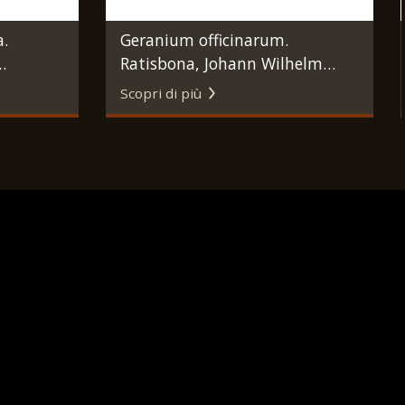
a.
Geranium officinarum.
Ratisbona, Johann Wilhelm
Weinmann, 1737 - 1745.
Scopri di più