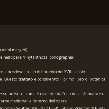
ù ampi margini).
te nell’opera “Phytanthoza Iconographia”.
 e prezioso studio di botanica del XVIII secolo.
e. Questo trattato è considerato il primo libro di botanica
esso artistico, come è evidente dall’uso delle sfumature di
 erbe medicinali all’interno dell’opera.
rtolomeo Seutter (*1678 - †1754), Johann Ridinger (*1698 -