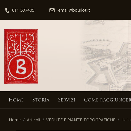
011 537405
email@bourlot.it
Home
Storia
Servizi
Come raggiunger
Home
Articoli
VEDUTE E PIANTE TOPOGRAFICHE
Italia