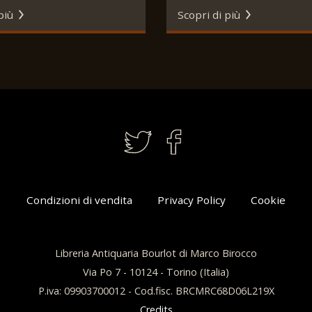
ova, S.A.I.G.A. Fratelli
più
Scopri di più
o, 1905-1920.
Condizioni di vendita
Privacy Policy
Cookie
Libreria Antiquaria Bourlot di Marco Birocco
Via Po 7 - 10124 - Torino (Italia)
P.iva: 09903700012 - Cod.fisc. BRCMRC68D06L219X
Credits