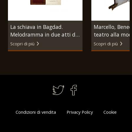
La schiava in Bagdad.
Marcello, Benede
Melodramma in due atti da
teatro alla mod
rappresentarsi nel Teatro di
metodo sicuro, e
Scopri di più
Scopri di più
S.A.S. il Sig. Principe di
ben comporre, 
Carignano nell’autunno
l’opere italiane
dell’anno 1820. Torino,
all’uso moderno
Onorato Derossi, s.d. (1820).
di Belisania, Ald
Valicante, 1720 
Condizioni di vendita
Privacy Policy
Cookie