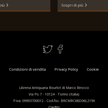
ova, S.A.I.G.A. Fratelli
più
Scopri di più
o, 1905-1920.
Condizioni di vendita
Privacy Policy
Cookie
Libreria Antiquaria Bourlot di Marco Birocco
Via Po 7 - 10124 - Torino (Italia)
P.iva: 09903700012 - Cod.fisc. BRCMRC68D06L219X
Credits