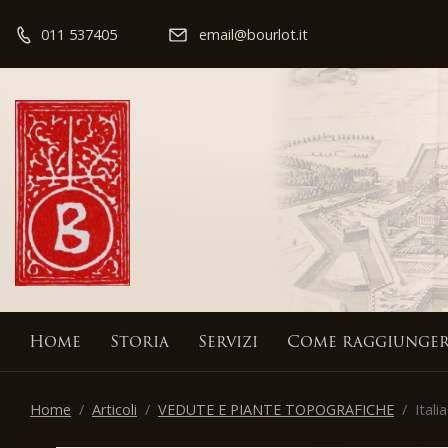
011 537405
email@bourlot.it
Home
Storia
Servizi
Come raggiunger
Home
Articoli
VEDUTE E PIANTE TOPOGRAFICHE
Italia