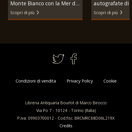
Monte Bianco con la Mer de
autografate di a
Glace e L'Île Rousseau sul
cantanti italian
Scopri di più
Scopri di più
lago di Ginevra. 1880 circa.
del XX secolo.
Condizioni di vendita
Privacy Policy
Cookie
Libreria Antiquaria Bourlot di Marco Birocco
Via Po 7 - 10124 - Torino (Italia)
P.iva: 09903700012 - Cod.fisc. BRCMRC68D06L219X
Credits