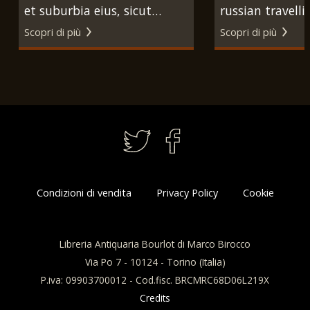
et suburbia eius, sicut
russian travelli
tempore Christi floruit, cum
Londra, J. Clark
Scopri di più
Scopri di più
locis in quibus Christ pass.
Dubourg, 1815.
Est quae religiose à
christianis observata ....
Colonia, Frans Hogenberg e
Georg Braun, 1588.
Condizioni di vendita
Privacy Policy
Cookie
Libreria Antiquaria Bourlot di Marco Birocco
Via Po 7 - 10124 - Torino (Italia)
P.iva: 09903700012 - Cod.fisc. BRCMRC68D06L219X
Credits