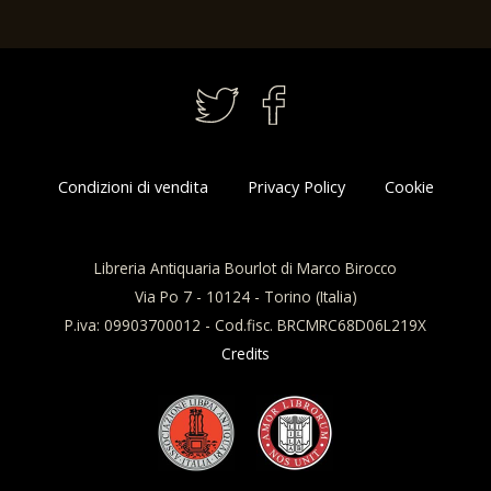
Condizioni di vendita
Privacy Policy
Cookie
Libreria Antiquaria Bourlot di Marco Birocco
Via Po 7 - 10124 - Torino (Italia)
P.iva: 09903700012 - Cod.fisc. BRCMRC68D06L219X
Credits
Questo sito utilizza i cookie per
migliorare la tua esperienza di
Accetto
navigazione e raccogliere dati a
fini statistici.
Per saperne di più