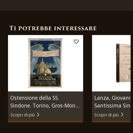
Ti potrebbe interessare
Ostensione della SS.
Lanza, Giovanni
Sindone. Torino, Gros-Monti
Santissima Sin
& C., 1931.
Signore che si v
Scopri di più
Scopri di più
Cappella di Tor
Roux Trassati &