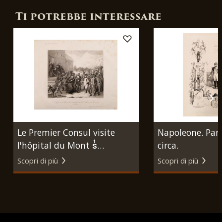
Ti potrebbe interessare
Le Premier Consul visite
Napoleone. Pari
l'hôpital du Mont sͭ
circa.
Bernard, 20 mai 1800.
Scopri di più
Scopri di più
Parigi, Alphonse François,
1850 circa.