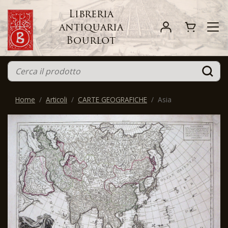
Libreria
antiquaria
Bourlot
Home
Articoli
CARTE GEOGRAFICHE
Asia