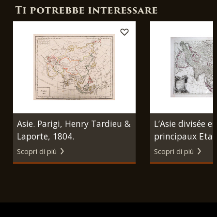
Ti potrebbe interessare
Asie. Parigi, Henry Tardieu &
L’Asie divisée en
Laporte, 1804.
principaux Etat
aux observatio
Scopri di più
Scopri di più
astronomique. 
Remondini, 178