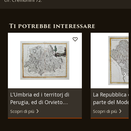
Ti potrebbe interessare
L’Umbria ed i territorj di
La Repubblica d
Perugia, ed di Orvieto.
parte del Mode
Venezia, Antonio Zatta,
comprende la G
Scopri di più
Scopri di più
1783.
il Ducato di ma
Carrara. venezi