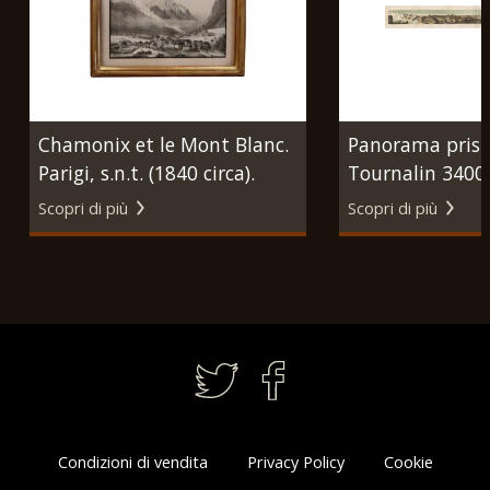
Chamonix et le Mont Blanc.
Panorama pris 
Parigi, s.n.t. (1840 circa).
Tournalin 3400 
Vallée de Valto
Scopri di più
Scopri di più
Torino, Doyen, 
Condizioni di vendita
Privacy Policy
Cookie