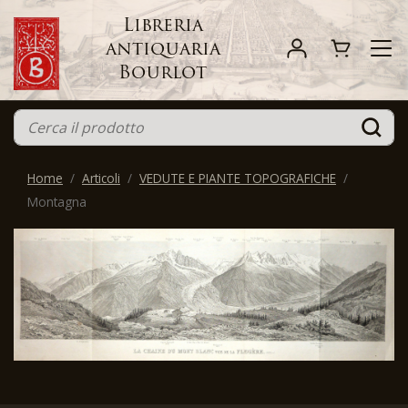
Libreria
antiquaria
Bourlot
Home
Articoli
VEDUTE E PIANTE TOPOGRAFICHE
Montagna