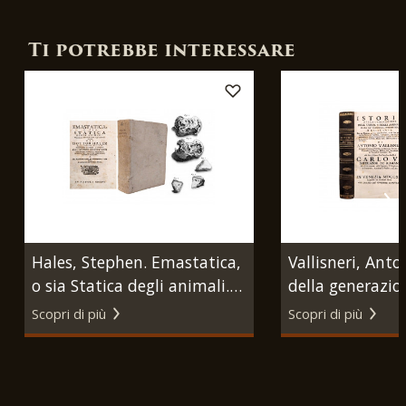
Ti potrebbe interessare
Hales, Stephen. Emastatica,
Vallisneri, Anton
o sia Statica degli animali.
della generazio
Napoli, 1756, legato con
dell'uomo, e de
Scopri di più
Scopri di più
Esperienze ed osservazioni
[…]. Venezia, G
intorno a' calcoli, che si
Gabriele Hertz,
trovano nella vescica, e ne'
reni. s.n.t. (ma Napoli,