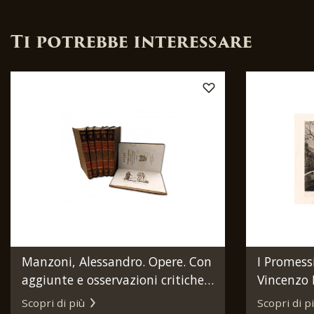
Ti potrebbe interessare
Manzoni, Alessandro. Opere. Con
I Promessi
aggiunte e osservazioni critiche.
Vincenzo B
Firenze, presso i Fratelli Batelli,
Scopri di più
Scopri di p