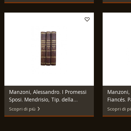
1828-1829.
Manzoni, Alessandro. I Promessi
Manzoni, 
Sposi. Mendrisio, Tip. della
Fiancés. 
Minerva Ticinese, 1838.
Libraire (
Scopri di più
Scopri di p
imprimeri
1828.