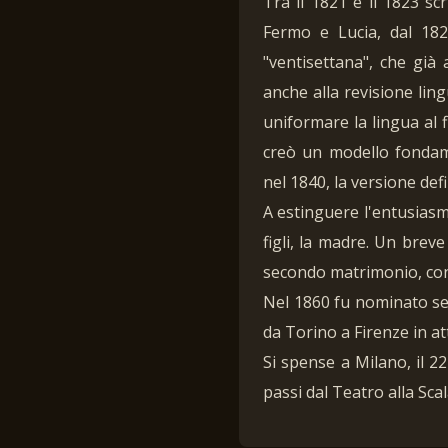
Tra il 1821 e il 1823 sc
Fermo e Lucia, dal 182
"ventisettana", che già a
anche alla revisione lin
uniformare la lingua al 
creò un modello fondamen
nel 1840, la versione def
A estinguere l'entusiasmo
figli, la madre. Un breve
secondo matrimonio, con
Nel 1860 fu nominato sen
da Torino a Firenze in at
Si spense a Milano, il 2
passi dal Teatro alla Scal