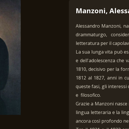
Manzoni, Aless
Alessandro Manzoni, nat
drammaturgo, conside
letteratura per il capola
La sua lunga vita può esse
e dell'adolescenza che va
1810, decisivo per la form
1812 al 1827, anni in c
queste fasi, gli interess
e filosofico.
Grazie a Manzoni nasce 
lingua letteraria e la lin
ancora così profondo nell