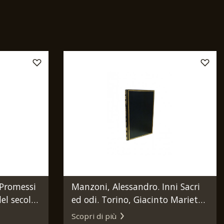
 Promessi
Manzoni, Alessandro. Inni Sacri
el secolo
ed odi. Torino, Giacinto Marietti,
.].
1824.
Scopri di più