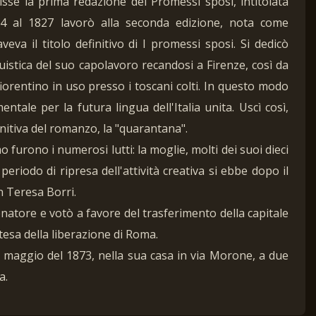
risse la prima redazione dei Promessi sposi, intitolata
4 al 1827 lavorò alla seconda edizione, nota come
veva il titolo definitivo di I promessi sposi. Si dedicò
guistica del suo capolavoro recandosi a Firenze, così da
fiorentino in uso presso i toscani colti. In questo modo
tale per la futura lingua dell'Italia unita. Uscì così,
initiva del romanzo, la "quarantana".
 furono i numerosi lutti: la moglie, molti dei suoi dieci
 periodo di ripresa dell'attività creativa si ebbe dopo il
 Teresa Borri.
atore e votò a favore del trasferimento della capitale
tesa della liberazione di Roma.
2 maggio del 1873, nella sua casa in via Morone, a due
a.