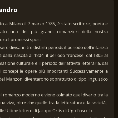
andro
o a Milano il 7 marzo 1785, è stato scrittore, poeta e
rato uno dei più grandi romanzieri della nostra
voro I promessi sposi.
re divisa in tre distinti periodi: il periodo dell'infanzia
 dalla nascita al 1804, il periodo francese, dal 1805 al
azione culturale e il periodo dell'attività letteraria, dal
ui concepì le opere più importanti. Successivamente a
i del Manzoni diventarono soprattutto di tipo linguistico
il romanzo moderno e viene colmato quel divario tra la
gua viva, oltre che quello tra la letteratura e la società,
e Ultime lettere di Jacopo Ortis di Ugo Foscolo.