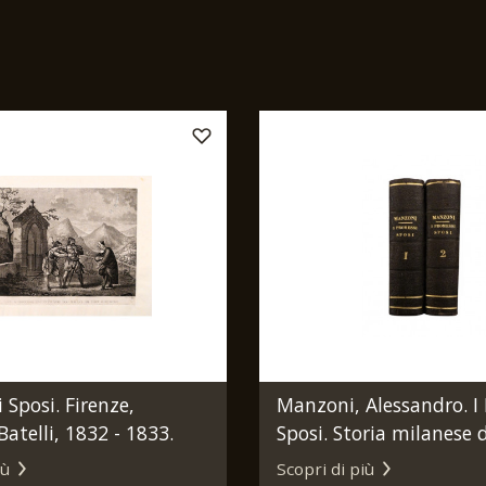
 Sposi. Firenze,
Manzoni, Alessandro. I
atelli, 1832 - 1833.
Sposi. Storia milanese d
XVII scoperta e rifatta [..
iù
Scopri di più