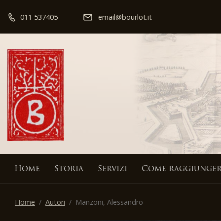
011 537405
email@bourlot.it
Home
Storia
Servizi
Come raggiunger
Home
Autori
Manzoni, Alessandro