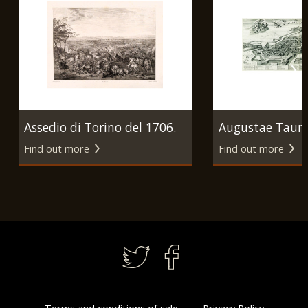
Assedio di Torino del 1706.
Augustae Taur
Find out more
Find out more
Torino, E. Sonne - Paolo
Prospectus. Am
Toschi, 1838.
Joannis Blaeu, 