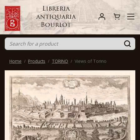
Libreria
antiquaria
Bourlot
Home
Products
TORINO
Views of Torino