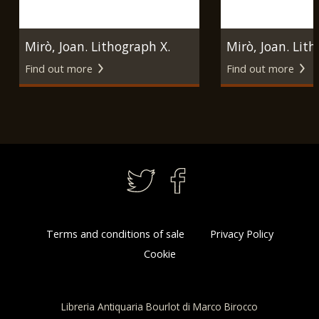
Mirò, Joan. Lithograph X.
Mirò, Joan. Lith
Find out more
Find out more
Parigi, Maeght Editeur,
Parigi, Maeght 
1975.
1975.
Terms and conditions of sale
Privacy Policy
Cookie
Libreria Antiquaria Bourlot di Marco Birocco