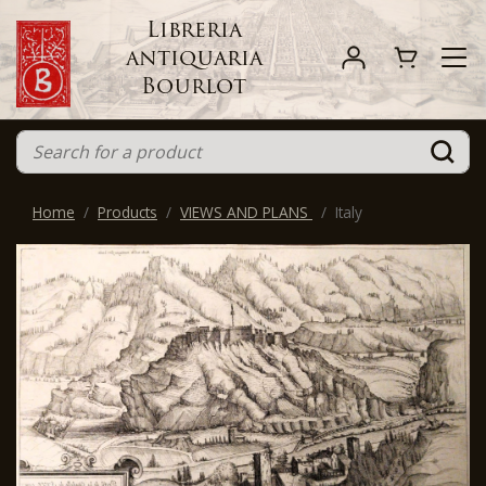
Libreria
antiquaria
Bourlot
Home
Products
VIEWS AND PLANS
Italy