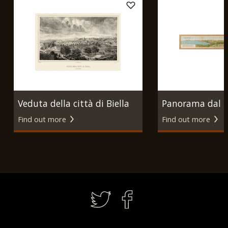
Veduta della città di Biella
Panorama dal t
Find out more
Find out more
presa da S. Gerolamo.
Portofino Kulm,
Torino, Doyen, 1849.
sul mare. Genova
Fratelli Armani
1920.