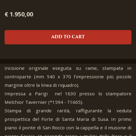
€ 1.950,00
ADD TO CART
Incisione originale eseguita su rame, stampata in
controparte (mm 540 x 370 l’impressione più piccolo
margine oltre la linea di riquadro).
Impressa a Parigi nel 1630 presso lo stampatore
Melchior Tavernier (*1594 - †1665).
Stampa di grande rarità, raffigurante la veduta
prospettica del Forte di Santa Maria di Susa. In primo
piano il ponte di San Rocco con la cappella e il musone di
piazza Savoia. In secondo piano i mulini della Dora e il