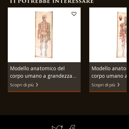
Ti potrebbe interessare
Modello anatomico del
Modello anatom
corpo umano a grandezza
corpo umano a
naturale. s.n.t.,, 1930-1940
naturale. s.n.t.
Scopri di più
Scopri di più
circa.
circa.