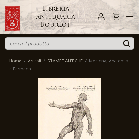
Libreria
antiquaria
Bourlot
Home
Articoli
STAMPE ANTICHE
Medicina, Anatomia
e Farmacia