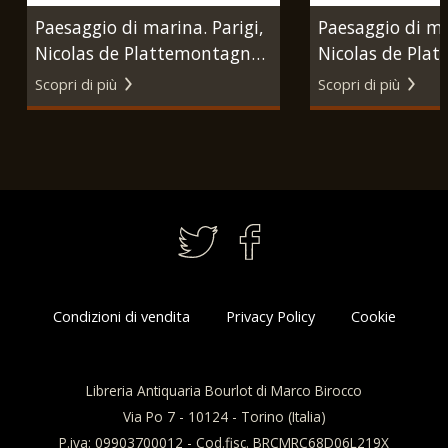
Paesaggio di marina. Parigi,
Paesaggio di ma
Nicolas de Plattemontagne,
Nicolas de Pla
1660 circa.
1660 circa.
Scopri di più
Scopri di più
Condizioni di vendita
Privacy Policy
Cookie
Libreria Antiquaria Bourlot di Marco Birocco
Via Po 7 - 10124 - Torino (Italia)
P.iva: 09903700012 - Cod.fisc. BRCMRC68D06L219X