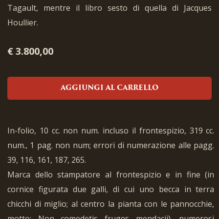
Tagault, mentre il libro sesto di quella di Jacques
Houllier.
€ 3.800,00
AGGIUNGI AL CARRELLO
In-folio, 10 cc. non num. incluso il frontespizio, 319 cc.
num., 1 pag. non num; errori di numerazione alle pagg.
39, 116, 161, 187, 265.
Marca dello stampatore al frontespizio e in fine (in
cornice figurata due galli, di cui uno becca in terra
chicchi di miglio; al centro la pianta con le pannocchie,
motto: Non comedetis fruges mendacii), numerosi