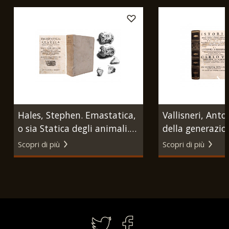
Hales, Stephen. Emastatica,
Vallisneri, Anton
o sia Statica degli animali.
della generazio
Napoli, 1756, legato con
dell'uomo, e de
Scopri di più
Scopri di più
Esperienze ed osservazioni
[…]. Venezia, G
intorno a' calcoli, che si
Gabriele Hertz,
trovano nella vescica, e ne'
reni. s.n.t. (ma Napoli,
Gaetano Castellano, 1776).