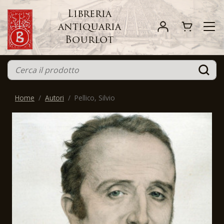
Libreria
antiquaria
Bourlot
Home
Autori
Pellico, Silvio