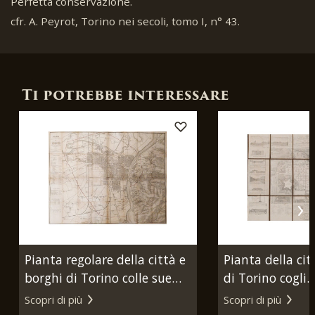
Perfetta conservazione.
cfr. A. Peyrot, Torino nei secoli, tomo I, n° 43.
Ti potrebbe interessare
Pianta regolare della città e
Pianta della cit
borghi di Torino colle sue
di Torino cogli
adiacenze. Torino, Maggi,
ingrandimenti d
Scopri di più
Scopri di più
1854.
1837. Torino, Aj