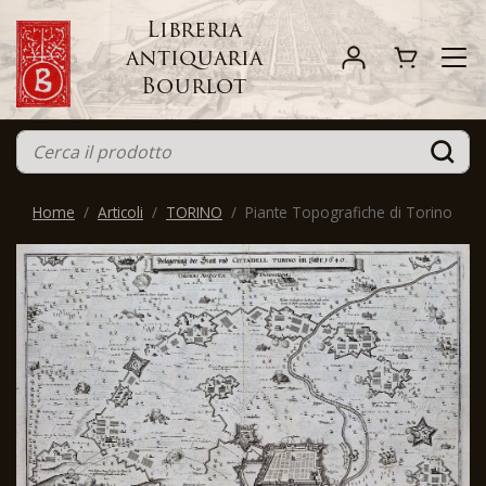
Libreria
antiquaria
Bourlot
Home
Articoli
TORINO
Piante Topografiche di Torino